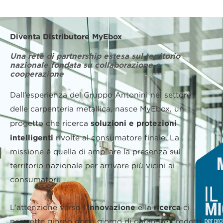
Diventa Distributore MyEbox
Una rete di partnership estesa sul territorio
nazionale fondata su collaborazione e
cooperazione
Dall’esperienza del Gruppo Antonini nel settore
delle carpenteria metallica, nasce MyEbox, un
soluzioni e protezioni
progetto che ricerca
intelligenti
rivolte al consumatore finale. La
missione è quella di ampliare la presenza sul
territorio nazionale per arrivare più vicini ai
consumatori.
innovazione
ricerca
L’attenzione verso l’
e la
ci
permette giorno dopo giorno di garantire prodotti