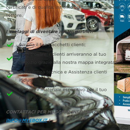
certificati e di qualità, insieme ad anni di studio nel
settore.
I vantaggi di diventare nostro partner:
Amplia il tuo pacchetti clienti;
Fatti trovare: i clienti arriveranno al tuo
negozio grazie alla nostra mappa integrata;
Consulenza tecnica e Assistenza clienti
inclusa;
Gadget e materiale espositivo per il tuo
negozio;
CONTATTACI PER MAGGIOR INFORMAZIONI
INFO@MYEBOX.IT
!