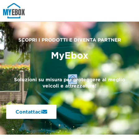
Vai
al
contenuto
SCOPRI I PRODOTTI E DIVENTA PARTNER
MyEbox
Soluzioni su misura per proteggere al meglio
veicoli e attrezzature!
Contattaci