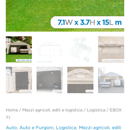
Home
/
Mezzi agricoli, edili e logistica
/
Logistica
/ EBOX
7.1
Auto
,
Auto e Furgoni
,
Logistica
,
Mezzi agricoli, edili