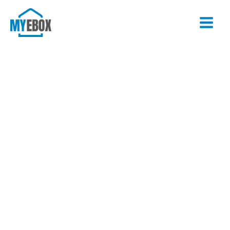
Vai
al
contenuto