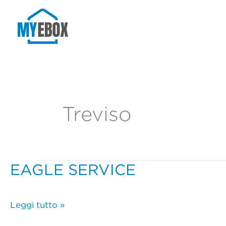
Vai
al
contenuto
Treviso
EAGLE SERVICE
EAGLE
SERVICE
Leggi tutto »